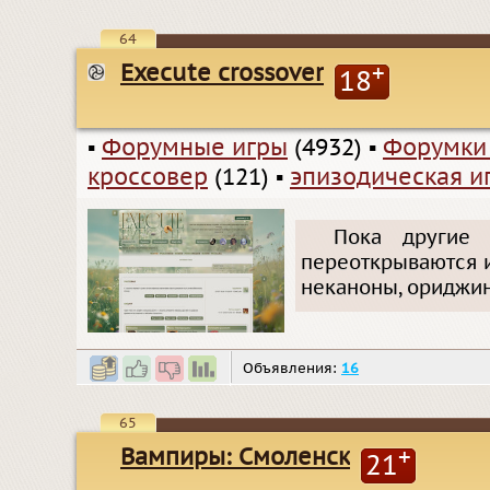
64
Execute crossover
+
18
▪
Форумные игры
(4932)
▪
Форумки
кроссовер
(121)
▪
эпизодическая и
Пока другие 
переоткрываются и
неканоны, ориджи
Объявления:
16
65
Вампиры: Смоленск
+
21