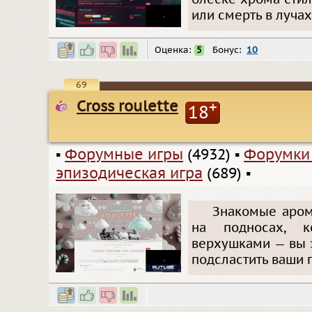
или смерть в луча
Оценка:
5
Бонус:
10
69
Cross roulette
+
18
▪
Форумные игры
(4932)
▪
Форумки
эпизодическая игра
(689)
▪
Знакомые аром
на подносах, к
верхушками — вы з
подсластить ваши 