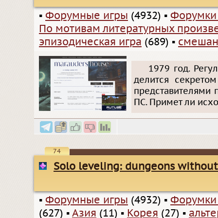
▪
Форумные игры
(4932)
▪
Форумки
По мотивам литературных произв
эпизодическая игра
(689)
▪
смешан
1979 год. Регу
делится секретом
представителями 
ПС. Примет ли исх
74
Solo leveling: dungeons withou
▪
Форумные игры
(4932)
▪
Форумки
(627)
▪
Азия
(11)
▪
Корея
(27)
▪
альт