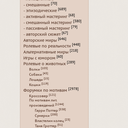
[70]
- смешанные
[689]
- эпизодические
[68]
- активный мастеринг
[380]
- смешанный мастеринг
[79]
- пассивный мастеринг
[67]
- авторский сюжет
[646]
Авторские миры
[448]
Ролевые по реальности
[218]
Альтернативные миры
[60]
Игры с юмором
[289]
Ролевые о животных
[103]
Волки
[43]
Собаки
[15]
Лошади
[119]
Кошки
[2978]
Форумки по мотивам
[121]
Кроссовер
По мотивам лит.
[1244]
произведений
[538]
Гарри Поттер
[200]
Сумерки
[23]
Властелин колец
[51]
Таня Гроттер