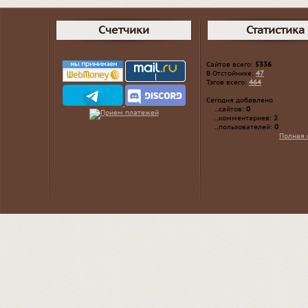
Счетчики
Статистика
Сайтов всего:
5336
В Отстойнике:
47
Тэгов всего:
464
Сегодня добавлено
...сайтов:
0
...комментариев:
2
...пользователей:
0
Полная 