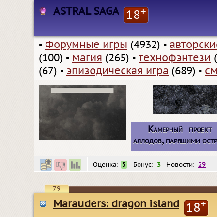
ASTRAL SAGA
+
18
▪
Форумные игры
(4932)
▪
авторск
(100)
▪
магия
(265)
▪
технофэнтези
(
(67)
▪
эпизодическая игра
(689)
▪
с
Камерный проект 
аллодов, парящими остр
Оценка:
5
Бонус:
3
Новости:
29
79
Marauders: dragon island
+
18