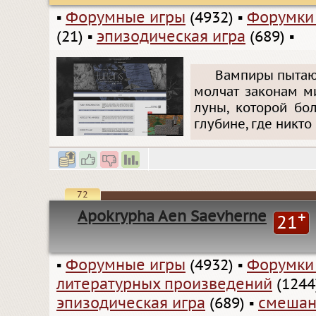
▪
Форумные игры
(4932)
▪
Форумки
(21)
▪
эпизодическая игра
(689)
▪
Вампиры пытают
молчат законам м
луны, которой бо
глубине, где никто
72
Apokrypha Aen Saevherne
+
21
▪
Форумные игры
(4932)
▪
Форумки
литературных произведений
(1244
эпизодическая игра
(689)
▪
смешан