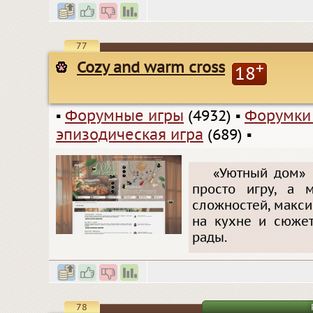
77
Cozy and warm cross
+
18
▪
Форумные игры
(4932)
▪
Форумки
эпизодическая игра
(689)
▪
«Уютный дом» 
просто игру, а м
сложностей, макси
на кухне и сюжет
рады.
78