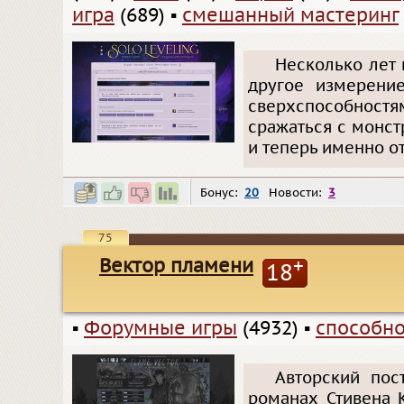
игра
(689)
▪
смешанный мастеринг
Несколько лет 
другое измерени
сверхспособностя
сражаться с монст
и теперь именно от
Бонус:
20
Новости:
3
75
Вектор пламени
+
18
▪
Форумные игры
(4932)
▪
способно
Авторский пос
романах Стивена 