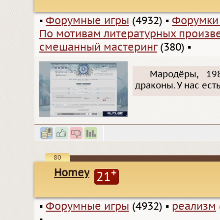
▪
Форумные игры
(4932)
▪
Форумки
По мотивам литературных произв
смешанный мастеринг
(380)
▪
Мародёры, 19
драконы. У нас ест
80
Homey
+
21
▪
Форумные игры
(4932)
▪
реализм
▪