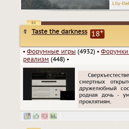
Lily-Da
61
Taste the darkness
+
18
▪
Форумные игры
(4932)
▪
Форумки
реализм
(448)
▪
Сверхъестест
смертных открыт
дружелюбный сос
родная дочь - у
проклятиям.