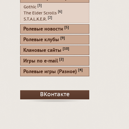
[3]
Gothic
[6]
The Elder Scrolls
[2]
S.T.A.L.K.E.R.
[5]
Ролевые новости
[9]
Ролевые клубы
[10]
Клановые сайты
[2]
Игры по e-mail
[4]
Ролевые игры (Разное)
ВКонтакте