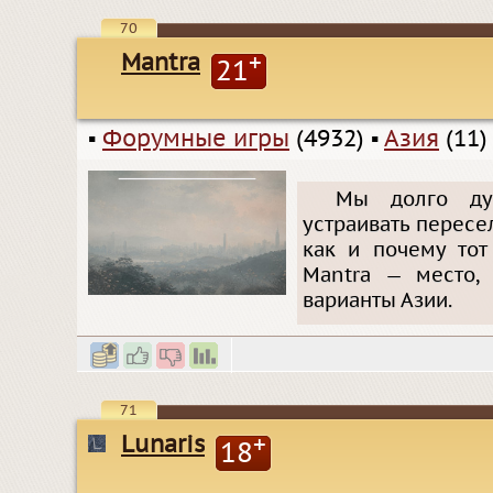
70
Mantra
+
21
▪
Форумные игры
(4932)
▪
Азия
(11)
Мы долго дум
устраивать пересе
как и почему тот
Mantra — место,
варианты Азии.
71
Lunaris
+
18