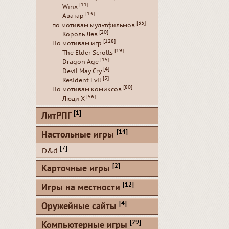
[11]
Winx
[13]
Аватар
[35]
по мотивам мультфильмов
[20]
Король Лев
[128]
По мотивам игр
[19]
The Elder Scrolls
[15]
Dragon Age
[4]
Devil May Cry
[5]
Resident Evil
[80]
По мотивам комиксов
[56]
Люди Х
[1]
ЛитРПГ
[14]
Настольные игры
[7]
D&d
[2]
Карточные игры
[12]
Игры на местности
[4]
Оружейные сайты
[29]
Компьютерные игры