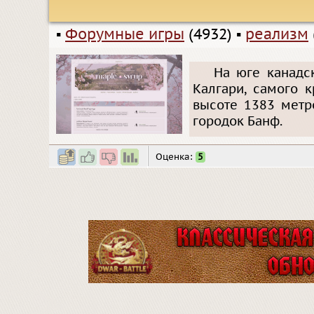
▪
Форумные игры
(4932)
▪
реализм
На юге канадс
Калгари, самого 
высоте 1383 метр
городок Банф.
Оценка:
5