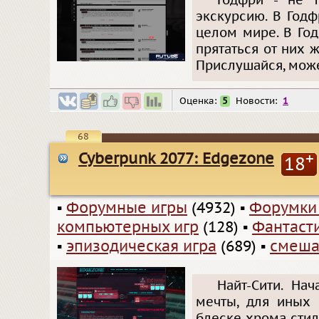
Годфри - не т
экскурсию. В Годф
целом мире. В Го
прятаться от них ж
Прислушайся, может
Оценка:
5
Новости:
1
68
Cyberpunk 2077: Edgezone
+
18
▪
Форумные игры
(4932)
▪
Форумки
компьютерных игр
(128)
▪
Фантаст
▪
эпизодическая игра
(689)
▪
смеша
Найт-Сити. На
мечты, для иных 
блеске хрома стил