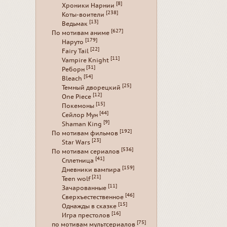
[8]
Хроники Нарнии
[238]
Коты-воители
[13]
Ведьмак
[627]
По мотивам аниме
[179]
Наруто
[22]
Fairy Tail
[11]
Vampire Knight
[31]
Реборн
[54]
Bleach
[25]
Темный дворецкий
[12]
One Piece
[15]
Покемоны
[44]
Сейлор Мун
[9]
Shaman King
[192]
По мотивам фильмов
[23]
Star Wars
[536]
По мотивам сериалов
[41]
Сплетница
[159]
Дневники вампира
[21]
Teen wolf
[11]
Зачарованные
[46]
Сверхъестественное
[15]
Однажды в сказке
[16]
Игра престолов
[75]
по мотивам мультсериалов