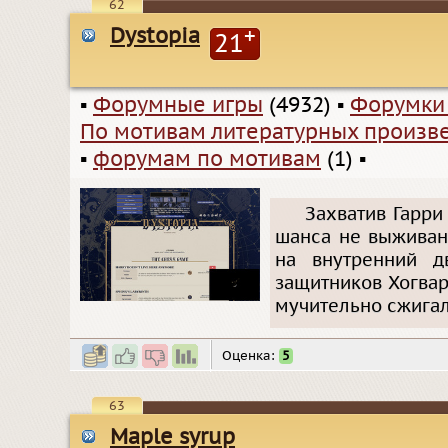
62
Dystopia
+
21
▪
Форумные игры
(4932)
▪
Форумки
По мотивам литературных произв
▪
форумам по мотивам
(1)
▪
Захватив Гарри
шанса не выживан
на внутренний д
защитников Хогвар
мучительно сжигал 
Оценка:
5
63
Maple syrup