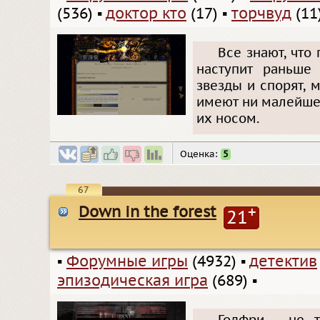
(536)
▪
доктор кто
(17)
▪
торчвуд
(11
Все знают, что
наступит раньше
звезды и спорят, 
имеют ни малейшег
их носом.
Оценка:
5
67
Down in the forest
+
21
▪
Форумные игры
(4932)
▪
детектив
эпизодическая игра
(689)
▪