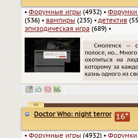
▪
Форумные игры
(4932)
▪
Форумки
(536)
▪
вампиры
(235)
▪
детектив
(55
эпизодическая игра
(689)
▪
Смоленск — с
полосе, но... Мног
охотиться на люд
которому за кажд
казнь одного из св
66
Doctor Who: night terror
+
16
▪
Форумные игры
(4932)
▪
Форумки