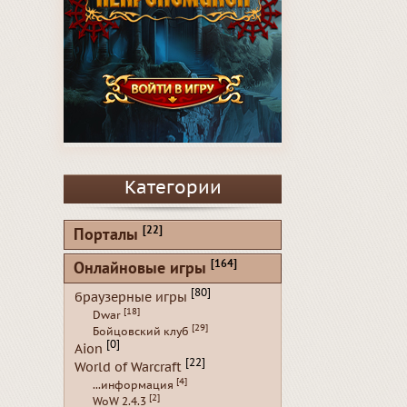
Категории
[22]
Порталы
[164]
Онлайновые игры
[80]
браузерные игры
[18]
Dwar
[29]
Бойцовский клуб
[0]
Aion
[22]
World of Warcraft
[4]
...информация
[2]
WoW 2.4.3