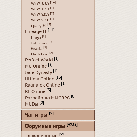
[14]
WoW 3.3.5
[1]
WoW 4.3.4
[2]
WoW 5.0.5
[1]
WoW 5.2.0
[2]
сразу 80
[11]
Lineage II
[1]
Freya
[3]
Interlude
[1]
Gracia
[2]
High Five
[1]
Perfect World
[8]
MU Online
[1]
Jade Dynasty
[13]
Ultima Online
[1]
Ragnarok Online
[3]
RF Online
[0]
Разработка MMORPG
[0]
MUDы
[5]
Чат-игры
[4932]
Форумные игры
[51]
- локационные