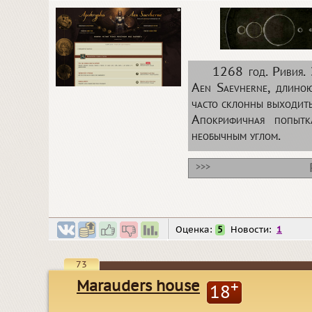
1268 год. Ривия. 
Aen Saevherne, длиною
часто склонны выходить
Апокрифичная попытк
необычным углом.
>>>
Оценка:
5
Новости:
1
73
Marauders house
+
18