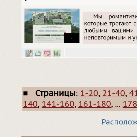
Мы романтиз
которые трогают 
любыми вашими 
неповторимым и ую
■
Страницы
:
1-20
,
21-40
,
4
140
,
141-160
,
161-180
, ...
178
Располож